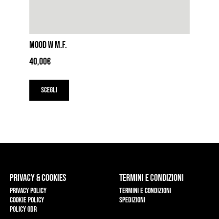
MOOD W M.F.
40,00
€
Questo
prodotto
Scegli
ha
più
varianti.
Le
opzioni
possono
essere
scelte
nella
PRIVACY & COOKIES
TERMINI E CONDIZIONI
pagina
del
Privacy policy
Termini e condizioni
prodotto
Cookie policy
Spedizioni
Policy ODR