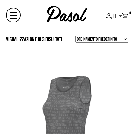
Skip
to
0
IT
content
Menu
Visualizzazione di 3 risultati