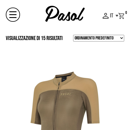
Skip
to
0
IT
content
Menu
Visualizzazione di 15 risultati