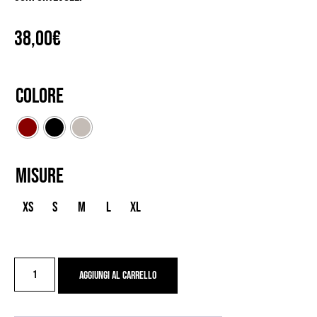
38,00
€
Colore
Misure
XS
S
M
L
XL
GONNA
Aggiungi al carrello
MONELLA
quantità