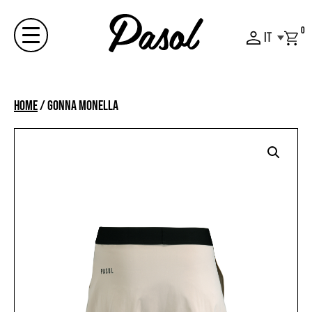
Skip
to
0
IT
content
Menu
Home
/
GONNA MONELLA