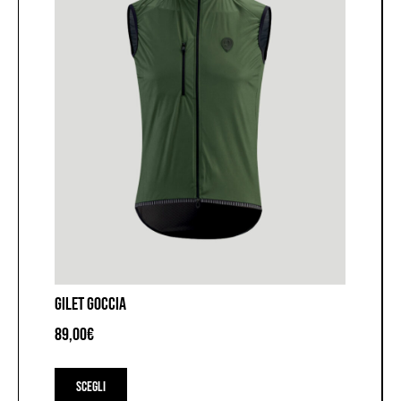
del
prodotto
GILET GOCCIA
89,00
€
Questo
prodotto
Scegli
ha