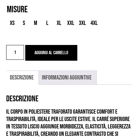
Misure
XS
S
M
L
XL
XXL
3XL
4XL
JS
Aggiungi al carrello
OFFBEAT
TINEKE
POLI
quantità
Descrizione
Informazioni aggiuntive
Descrizione
Il corpo in poliestere traforato garantisce comfort e
traspirabilità, ideale per le uscite estive. Il carré superiore
in tessuto liscio aggiunge morbidezza, elasticità, leggerezza
e traspirabilità, creando un elegante contrasto che si