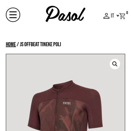
Skip
to
0
IT
content
Menu
Home
/
JS OFFBEAT TINEKE POLI