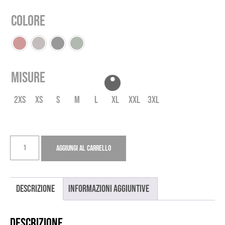
originale
attuale
Colore
era:
è:
95,00€.
40,00€.
Misure
2XS
XS
S
M
L
XL
XXL
3XL
PANTA
Aggiungi al carrello
GRAVEL
quantità
Descrizione
Informazioni aggiuntive
Descrizione