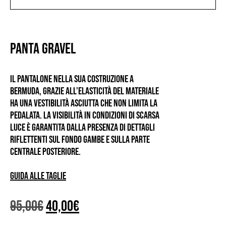
PANTA GRAVEL
Il pantalone nella sua costruzione a
bermuda, grazie all’elasticità del materiale
ha una vestibilità asciutta che non limita la
pedalata. La visibilità in condizioni di scarsa
luce è garantita dalla presenza di dettagli
riflettenti sul fondo gambe e sulla parte
centrale posteriore.
Guida alle taglie
Il
Il
95,00
€
40,00
€
prezzo
prezzo