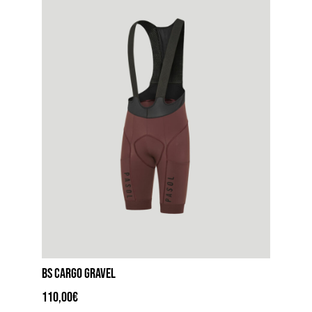
scelte
nella
pagina
del
prodotto
BS CARGO GRAVEL
110,00
€