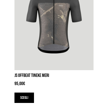
JS OFFBEAT TINEKE MERI
95,00
€
Questo
prodotto
Scegli
ha
più