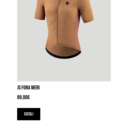
JS FORA MERI
89,00
€
Questo
prodotto
Scegli
ha
più
varianti.